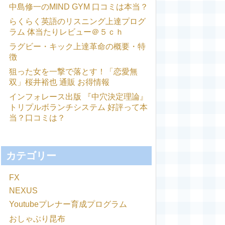
中島修一のMIND GYM 口コミは本当？
らくらく英語のリスニング上達プログ
ラム 体当たりレビュー＠５ｃｈ
ラグビー・キック上達革命の概要・特
徴
狙った女を一撃で落とす！「恋愛無
双」桜井裕也 通販 お得情報
インフォレース出版 『中穴決定理論』
トリプルボランチシステム 好評って本
当？口コミは？
カテゴリー
FX
NEXUS
Youtubeプレナー育成プログラム
おしゃぶり昆布