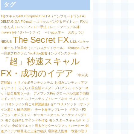
タグ
1秒スキャルFX
Complete One EA（コンプリートワンEA）
DELTA GIGA
FX-navi ～スキャルピング＆デイトレ～
FXぷ
ーさん式トレンドフォロー手法トレードマニュアル輝
Inuversity(イヌバーシティ) ～いぬ大学～ 犬のしつけ
The Secret FX
NEXUS
U12バスケッ
トボール上達革命（ミニバスケットボール）
Youtubeプレナ
ー育成プログラム
YouTube集客オンラインスクール
「超」秒速スキャル
FX・成功のイデア
『中穴決
定理論』トリプルボランチシステム
お悩みコンテンツアフ
ィリエイト
らくらく英会話マスタープログラム
インターネ
ット総合集客ツール アメプレスPro
グローバル恋愛予備校
コインクリック
スリーステップトレードネオ
ゼロコリメソ
ッド(オンライン肩こり解消講座)
ゼロコリメソッド（オンラ
イン肩こり解消講座）
チート級テンプレート
ドラストFX
ブラットオンライン・サッカースクール
マーケティングＦ
Ｘ
モテる身体とマインドを作る
モンスタースキャルＦＸ
ラ
クゾン
冷却ダイエット着るだけクールファットバーナー
剣
道アイデア練習法と上達の秘訣
増渕敦人監修 弓道の取り