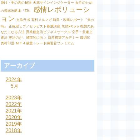
懸け・手の内の秘訣
天底サインインジケーター
女性のため
感情レボリューシ
の復縁攻略本『Z9』
ョン
文殊ラボ
有料メルマガ 時鳥・政経レポート『天の
時』
正統派ヒプノセラピスト養成講座
無限FX pro
理想のあ
なたになる方法
異業種交流ビジネスサークル
空手・最速上
達法
英語力が、飛躍的に向上
資産構築アカデミー
魔術師
奥村部屋
ＭＴ４裁量トレード練習君プレミアム
アーカイブ
2024年
5月
2023年
2022年
2021年
2020年
2019年
2018年