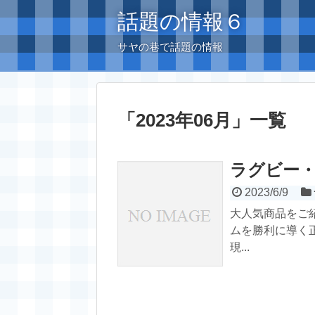
話題の情報６
サヤの巷で話題の情報
「
2023年06月
」
一覧
ラグビー
2023/6/9
大人気商品をご
ムを勝利に導く
現...