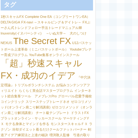
タグ
1秒スキャルFX
Complete One EA（コンプリートワンEA）
DELTA GIGA
FX-navi ～スキャルピング＆デイトレ～
FXぷ
ーさん式トレンドフォロー手法トレードマニュアル輝
Inuversity(イヌバーシティ) ～いぬ大学～ 犬のしつけ
The Secret FX
NEXUS
U12バスケッ
トボール上達革命（ミニバスケットボール）
Youtubeプレナ
ー育成プログラム
YouTube集客オンラインスクール
「超」秒速スキャル
FX・成功のイデア
『中穴決
定理論』トリプルボランチシステム
お悩みコンテンツアフ
ィリエイト
らくらく英会話マスタープログラム
インターネ
ット総合集客ツール アメプレスPro
グローバル恋愛予備校
コインクリック
スリーステップトレードネオ
ゼロコリメソ
ッド(オンライン肩こり解消講座)
ゼロコリメソッド（オンラ
イン肩こり解消講座）
チート級テンプレート
ドラストFX
ブラットオンライン・サッカースクール
マーケティングＦ
Ｘ
モテる身体とマインドを作る
モンスタースキャルＦＸ
ラ
クゾン
冷却ダイエット着るだけクールファットバーナー
剣
道アイデア練習法と上達の秘訣
増渕敦人監修 弓道の取り