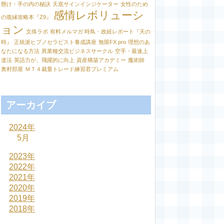
懸け・手の内の秘訣
天底サインインジケーター
女性のため
感情レボリューシ
の復縁攻略本『Z9』
ョン
文殊ラボ
有料メルマガ 時鳥・政経レポート『天の
時』
正統派ヒプノセラピスト養成講座
無限FX pro
理想のあ
なたになる方法
異業種交流ビジネスサークル
空手・最速上
達法
英語力が、飛躍的に向上
資産構築アカデミー
魔術師
奥村部屋
ＭＴ４裁量トレード練習君プレミアム
アーカイブ
2024年
5月
2023年
2022年
2021年
2020年
2019年
2018年