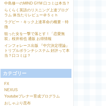
中島修一のMIND GYM 口コミは本当？
らくらく英語のリスニング上達プログ
ラム 体当たりレビュー＠５ｃｈ
ラグビー・キック上達革命の概要・特
徴
狙った女を一撃で落とす！「恋愛無
双」桜井裕也 通販 お得情報
インフォレース出版 『中穴決定理論』
トリプルボランチシステム 好評って本
当？口コミは？
カテゴリー
FX
NEXUS
Youtubeプレナー育成プログラム
おしゃぶり昆布